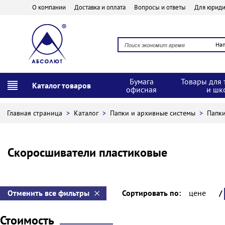
О компании
Доставка и оплата
Вопросы и ответы
Для юриди
На
Бумага
Товары для 
Каталог товаров
офисная
и шк
Главная страница
>
Каталог
>
Папки и архивные системы
>
Папк
Скоросшиватели пластиковые
Отменить все фильтры
Сортировать по:
цене
/
Стоимость