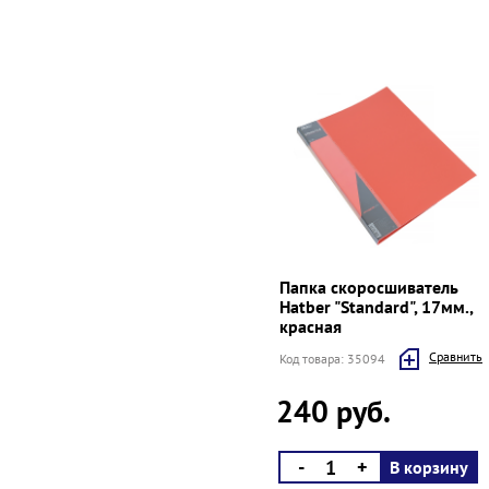
Папка скоросшиватель
Hatber "Standard", 17мм.,
красная
Cравнить
Код товара: 35094
240 руб.
-
+
В корзину