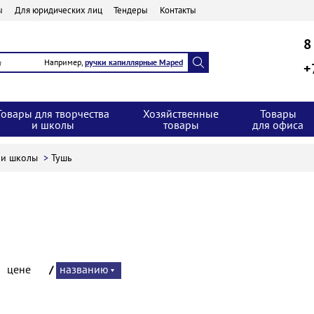
ы
Для юридических лиц
Тендеры
Контакты
8
Например,
ручки капиллярные Maped
+
Товары для творчества
Хозяйственные
Товары
и школы
товары
для офиса
а и школы
>
Тушь
:
цене
/
названию