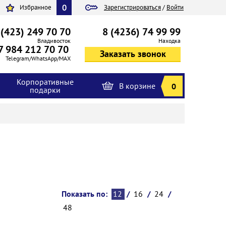
0
Избранное
Зарегистрироваться
/
Войти
 (423) 249 70 70
8 (4236) 74 99 99
Владивосток
Находка
7 984 212 70 70
Telegram/WhatsApp/MAX
Корпоративные
В корзине
0
подарки
Показать по:
12
/
16
/
24
/
48