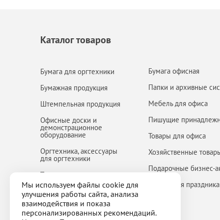
Каталог товаров
Бумага офисная
Бумага для оргтехники
Папки и архивные си
Бумажная продукция
Мебель для офиса
Штемпельная продукция
Пишущие принадлежн
Офисные доски и
демонстрационное
оборудование
Товары для офиса
Оргтехника, аксессуары
Хозяйственные товар
для оргтехники
Подарочные бизнес-а
Товары для творчества и
школы
Мы используем файлы cookie для
Товары для праздника
улучшения работы сайта, анализа
Кофе-брейк
взаимодействия и показа
персонализированных рекомендаций.
Распродажа