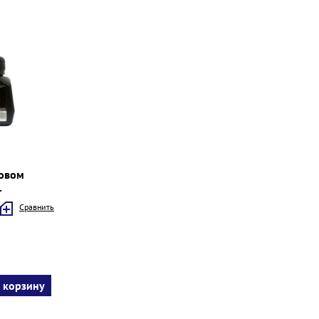
ковом
.
Cравнить
 корзину